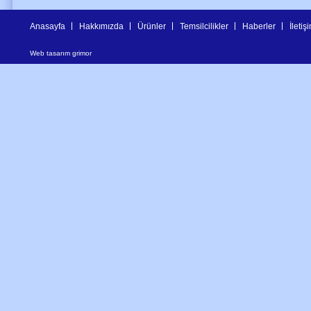
Anasayfa
Hakkımızda
Ürünler
Temsilcilikler
Haberler
İletiş
Web tasarım
grimor