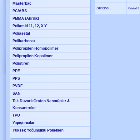
Masterbaç
GP5350
Kristal 
PC/ABS
PMMA (Akrilik)
Poliamid 11, 12, X.Y
Poliasetal
Polikarbonat
Polipropilen Homopolimer
Polipropilen Kopolimer
Polistiren
PPE
PPS
PVDF
SAN
Tek Duvarlı Grafen Nanotüpler &
Konsantreler
TPU
Yapıştırıcılar
Yüksek Yoğunluklu Polietilen