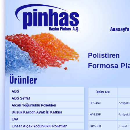
Polistiren
Formosa Pla
ABS
ÜRÜN ADI
ABS Şeffaf
HP9450
Antişok
Alçak Yoğunluklu Polietilen
Düşük Karbon Ayak İzi Katkısı
HP825F
Antişok 
EVA
Lineer Alçak Yoğunluklu Polietilen
GP5000
Kristal 