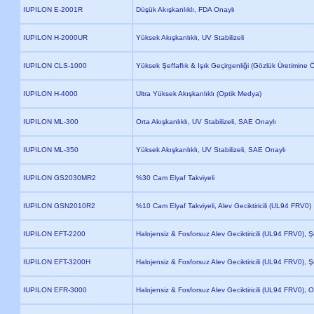
IUPILON E-2001R
Düşük Akışkanlıklı, FDA Onaylı
IUPILON H-2000UR
Yüksek Akışkanlıklı, UV Stabilizeli
IUPILON CLS-1000
Yüksek Şeffaflık & Işık Geçirgenliği (Gözlük Üretimine Ö
IUPILON H-4000
Ultra Yüksek Akışkanlıklı (Optik Medya)
IUPILON ML-300
Orta Akışkanlıklı, UV Stabilizeli, SAE Onaylı
IUPILON ML-350
Yüksek Akışkanlıklı, UV Stabilizeli, SAE Onaylı
IUPILON GS2030MR2
%30 Cam Elyaf Takviyeli
IUPILON GSN2010R2
%10 Cam Elyaf Takviyeli, Alev Geciktiricili (UL94 FRV0)
IUPILON EFT-2200
Halojensiz & Fosforsuz Alev Geciktiricili (UL94 FRV0), Ş
IUPILON EFT-3200H
Halojensiz & Fosforsuz Alev Geciktiricili (UL94 FRV0), Ş
IUPILON EFR-3000
Halojensiz & Fosforsuz Alev Geciktiricili (UL94 FRV0), 