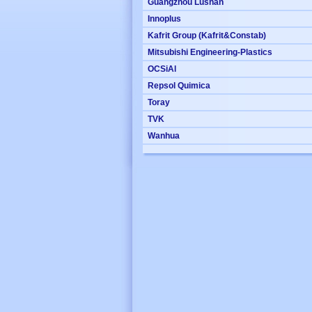
Guangzhou Lushan
Innoplus
Kafrit Group (Kafrit&Constab)
Mitsubishi Engineering-Plastics
OCSiAl
Repsol Quimica
Toray
TVK
Wanhua