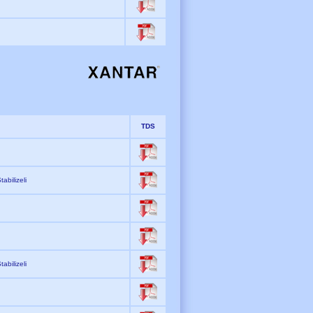
TDS
n
abilizeli
abilizeli