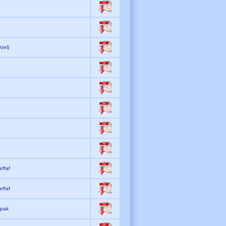
zel)
effaf
effaf
Opak