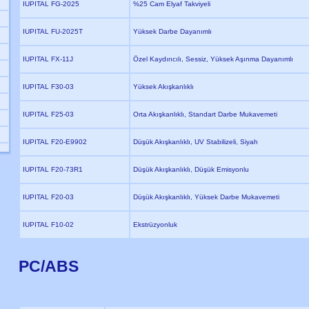
IUPITAL FG-2025
%25 Cam Elyaf Takviyeli
IUPITAL FU-2025T
Yüksek Darbe Dayanımlı
IUPITAL FX-11J
Özel Kaydırıcılı, Sessiz, Yüksek Aşınma Dayanımlı
IUPITAL F30-03
Yüksek Akışkanlıklı
IUPITAL F25-03
Orta Akışkanlıklı, Standart Darbe Mukavemeti
IUPITAL F20-E9902
Düşük Akışkanlıklı, UV Stabilizeli, Siyah
IUPITAL F20-73R1
Düşük Akışkanlıklı, Düşük Emisyonlu
IUPITAL F20-03
Düşük Akışkanlıklı, Yüksek Darbe Mukavemeti
IUPITAL F10-02
Ekstrüzyonluk
PC/ABS