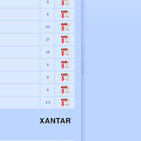
9
6
53
27
16
9
9
9
2,5