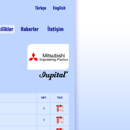
MFI
TDS
6
5