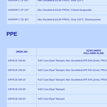
XANTAR C CF 407
Alev Geciktiricili (UL94 FRV0), Vicat 120°C
XANTAR C CF 107
Alev Geciktiricili (UL94 FRV0), Yüksek Akışkanlıklı
XANTAR C CE 407
Alev Geciktiricili (UL94 FRV0), Vicat 120°C, Ekstrüzyonluk
PPE
AÇIKLAMASI
ÜRÜN ADI
KULLANIM ALANI
IUPIACE GN-30
%30 Cam Elyaf Takviyeli, Alev Geciktiricili (FR 5VA (2mm), FRV
IUPIACE GN-20
%20 Cam Elyaf Takviyeli, Alev Geciktiricili (FR 5VA (2mm), FRV
IUPIACE GN-10
%10 Cam Elyaf Takviyeli, Alev Geciktiricili (FR 5VA (2mm), FRV
IUPIACE GH-30
%30 Cam Elyaf Takviyeli
IUPIACE GH-20
%20 Cam Elyaf Takviyeli