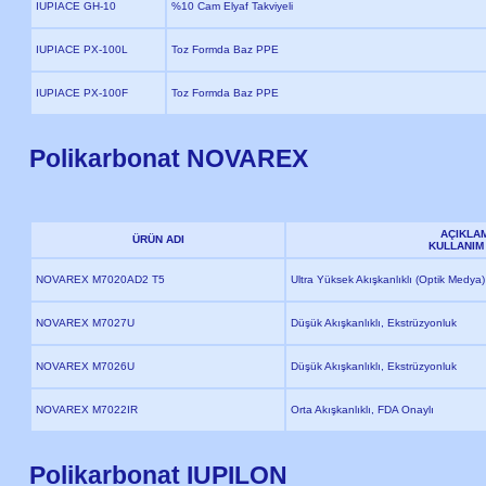
IUPIACE GH-10
%10 Cam Elyaf Takviyeli
IUPIACE PX-100L
Toz Formda Baz PPE
IUPIACE PX-100F
Toz Formda Baz PPE
Polikarbonat NOVAREX
AÇIKLA
ÜRÜN ADI
KULLANIM
NOVAREX M7020AD2 T5
Ultra Yüksek Akışkanlıklı (Optik Medya)
NOVAREX M7027U
Düşük Akışkanlıklı, Ekstrüzyonluk
NOVAREX M7026U
Düşük Akışkanlıklı, Ekstrüzyonluk
NOVAREX M7022IR
Orta Akışkanlıklı, FDA Onaylı
Polikarbonat IUPILON