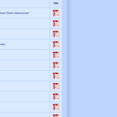
TDS
Yüksek Darbe Mukavemeti
amlık