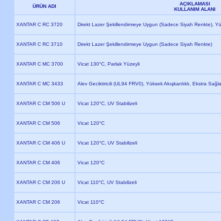
AÇIKLAMASI
ÜRÜN ADI
KULLANIM ALANI
XANTAR C RC 3720
Direkt Lazer Şekillendirmeye Uygun (Sadece Siyah Renkte), 
XANTAR C RC 3710
Direkt Lazer Şekillendirmeye Uygun (Sadece Siyah Renkte)
XANTAR C MC 3700
Vicat 130°C, Parlak Yüzeyli
XANTAR C MC 3433
Alev Geciktiricili (UL94 FRV0), Yüksek Akışkanlıklı, Ekstra Sağl
XANTAR C CM 506 U
Vicat 120°C, UV Stabilizeli
XANTAR C CM 506
Vicat 120°C
XANTAR C CM 406 U
Vicat 120°C, UV Stabilizeli
XANTAR C CM 406
Vicat 120°C
XANTAR C CM 206 U
Vicat 110°C, UV Stabilizeli
XANTAR C CM 206
Vicat 110°C