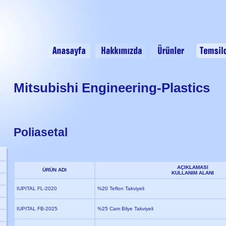
Mitsubishi Engineering-Plastics
Poliasetal
AÇIKLAMASI
ÜRÜN ADI
KULLANIM ALANI
IUPITAL FL-2020
%20 Teflon Takviyeli
IUPITAL FB-2025
%25 Cam Bilye Takviyeli