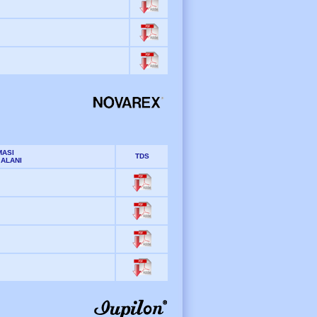
MASI
TDS
 ALANI