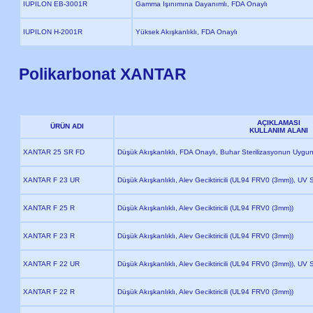
IUPILON EB-3001R
Gamma Işınımına Dayanımlı, FDA Onaylı
IUPILON H-2001R
Yüksek Akışkanlıklı, FDA Onaylı
Polikarbonat XANTAR
AÇIKLAMASI
ÜRÜN ADI
KULLANIM ALANI
XANTAR 25 SR FD
Düşük Akışkanlıklı, FDA Onaylı, Buhar Sterilizasyonun Uygu
XANTAR F 23 UR
Düşük Akışkanlıklı, Alev Geciktiricili (UL94 FRV0 (3mm)), UV St
XANTAR F 25 R
Düşük Akışkanlıklı, Alev Geciktiricili (UL94 FRV0 (3mm))
XANTAR F 23 R
Düşük Akışkanlıklı, Alev Geciktiricili (UL94 FRV0 (3mm))
XANTAR F 22 UR
Düşük Akışkanlıklı, Alev Geciktiricili (UL94 FRV0 (3mm)), UV St
XANTAR F 22 R
Düşük Akışkanlıklı, Alev Geciktiricili (UL94 FRV0 (3mm))