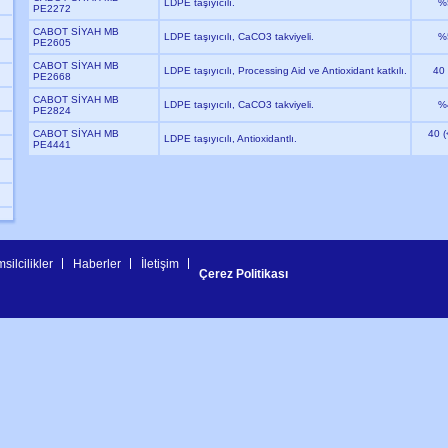
LDPE taşıyıcılı.
%
PE2272
CABOT SİYAH MB
LDPE taşıyıcılı, CaCO3 takviyeli.
%
PE2605
CABOT SİYAH MB
LDPE taşıyıcılı, Processing Aid ve Antioxidant katkılı.
40
PE2668
CABOT SİYAH MB
LDPE taşıyıcılı, CaCO3 takviyeli.
%
PE2824
CABOT SİYAH MB
40 
LDPE taşıyıcılı, Antioxidantlı.
PE4441
silcilikler
Haberler
İletişim
Çerez Politikası