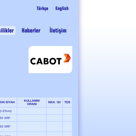
KULLANIM
ON SİYAH
MAX. ISI
TDS
ORANI
 (<25nm)
50 SRF
50 SRF