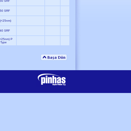
50 SRF
50 SRF
 (<25nm)
40 SRF
(<25nm) P
Type