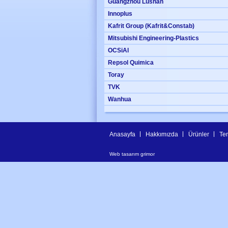
Guangzhou Lushan
Innoplus
Kafrit Group (Kafrit&Constab)
Mitsubishi Engineering-Plastics
OCSiAl
Repsol Quimica
Toray
TVK
Wanhua
Anasayfa
Hakkımızda
Ürünler
Tem
Web tasarım
grimor