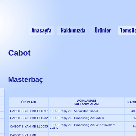
Cabot
Masterbaç
AÇIKLAMASI
ÜRÜN ADI
KARB
KULLANIM ALANI
CABOT SİYAH MB LL4897
LLDPE taşıyıcılı, Antioxidant katkılı.
40
CABOT SİYAH MB LL4932
LLDPE taşıyıcılı, Processing Aid katkılı.
%
LLDPE taşıyıcılı, Processing Aid ve Antioxidant
CABOT SİYAH MB LL6055
%
katkılı.
CABOT SİYAH MB