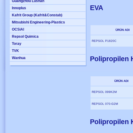
Guangzhou Lushan
EVA
Innoplus
Kafrit Group (Kafrit&Constab)
Mitsubishi Engineering-Plastics
OCSiAl
ÜRÜN ADI
Repsol Quimica
REPSOL P1820C
Toray
TVK
Polipropilen
Wanhua
ÜRÜN ADI
REPSOL 099K2M
REPSOL 070-G2M
Polipropilen