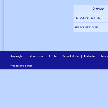
ÜRÜN ADI
REPSOL PB - 110 H2E
REPSOL PR230C1E
Anasayfa
Hakkımızda
Ürünler
Temsilcilikler
Haberler
İletiş
Web tasarım
grimor